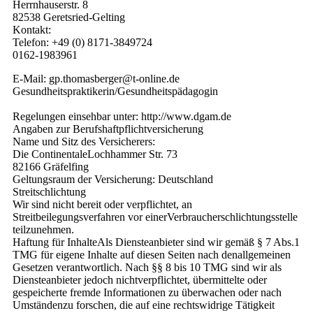
Herrnhauserstr. 8
82538 Geretsried-Gelting
Kontakt:
Telefon: +49 (0) 8171-3849724
0162-1983961
E-Mail: gp.thomasberger@t-online.de
Gesundheitspraktikerin/Gesundheitspädagogin
Regelungen einsehbar unter: http://www.dgam.de
Angaben zur Berufshaftpflichtversicherung
Name und Sitz des Versicherers:
Die ContinentaleLochhammer Str. 73
82166 Gräfelfing
Geltungsraum der Versicherung: Deutschland
Streitschlichtung
Wir sind nicht bereit oder verpflichtet, an
Streitbeilegungsverfahren vor einerVerbraucherschlichtungsstelle
teilzunehmen.
Haftung für InhalteAls Diensteanbieter sind wir gemäß § 7 Abs.1
TMG für eigene Inhalte auf diesen Seiten nach denallgemeinen
Gesetzen verantwortlich. Nach §§ 8 bis 10 TMG sind wir als
Diensteanbieter jedoch nichtverpflichtet, übermittelte oder
gespeicherte fremde Informationen zu überwachen oder nach
Umständenzu forschen, die auf eine rechtswidrige Tätigkeit